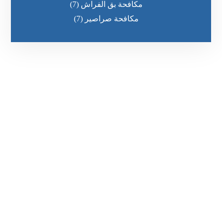
مكافحة بق الفراش
(7)
مكافحة صراصير
(7)
رقم الهاتف
0551030483
مواقعنا