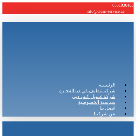
0551030483
info@clean-service.ae
الرئيسية
شركة تنظيف في دبا الفجيرة
شركة غسيل كنب دبي
سياسية الخصوصية
اتصل بنا
عن شركتنا