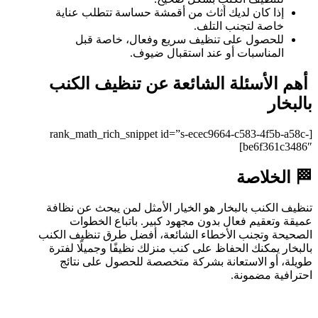
إذا كان لديك أثاث من أقمشة حساسة تتطلب عناية
خاصة لتجنب التلف.
للحصول على تنظيف سريع وفعال، خاصة قبل
المناسبات أو عند استقبال ضيوف.
أهم الأسئلة الشائعة عن تنظيف الكنب
بالبخار
[rank_math_rich_snippet id=”s-ecec9664-c583-4f5b-a58c-
be6f361c3486″]
🏁 الخلاصة
تنظيف الكنب بالبخار هو الخيار الأمثل لمن يبحث عن نظافة
عميقة وتعقيم فعال بدون مجهود كبير. باتباع الخطوات
الصحيحة وتجنب الأخطاء الشائعة، أفضل طرق تنظيف الكنب
بالبخار يمكنك الحفاظ على كنب منزلك نظيفًا وجميلًا لفترة
طويلة، أو الاستعانة بشركة متخصصة للحصول على نتائج
احترافية مضمونة.