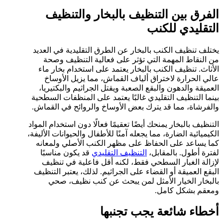
الفرق بين التنظيف بالبخار والتنظيف
التقليدي للكنب
يختلف تنظيف الكنب بالبخار عن الطرق التقليدية في العديد
من النقاط المهمة التي تؤثر على فعالية التنظيف وصحة
الأثاث. تنظيف الكنب بالبخار يعتمد على استخدام بخار ماء
عالي الحرارة لاختراق ألياف القماش، مما يزيل الأوساخ
العميقة والدهون والبقع الصعبة ويقتل الجراثيم والبكتيريا،
بينما التنظيف التقليدي غالبًا يعتمد على المنظفات السطحية
والفرشاة، مما قد يترك بعض الأوساخ والروائح في القماش.
التنظيف بالبخار يمنحك أيضًا تعقيمًا فعالًا دون استخدام المواد
الكيميائية الضارة، مما يجعله آمنًا للأطفال والحيوانات الأليفة،
كما يساعد على الحفاظ على مظهر الكنب الأصلي ولمعانه
لفترة أطول. بالمقابل،
التنظيف التقليدي
قد يكون مناسبًا
لإزالة الغبار السطحي فقط، لكنه أقل فاعلية في تنظيف
البقع العميقة أو القضاء على الجراثيم. لذلك، يعتبر التنظيف
بالبخار الخيار الأمثل لمن يبحث عن كنب نظيف، صحي
ومعقم بشكل كامل.
أخطاء شائعة يجب تجنبها