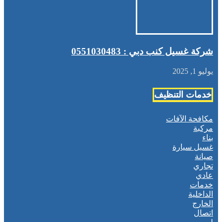
شركة غسيل كنب دبي : 0551030483
يوليو 1, 2025
خدمات التنظيف
مكافحة الآفات
مركبة
بناء
غسيل سيارة
صيانة
تجاري
عادي
خدمات
الداخلية
الخارج
اتصال