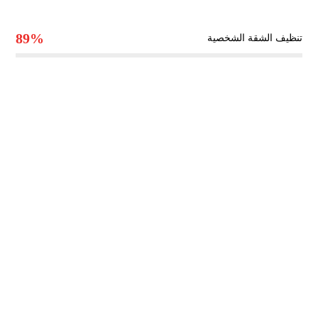
89%
تنظيف الشقة الشخصية
رقم الهاتف
0551030483
مواقعنا