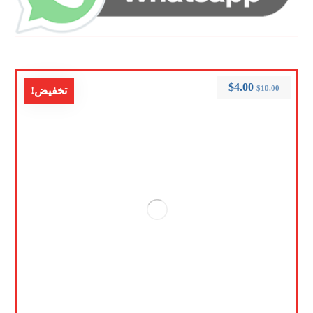
$
4.00
$
10.00
تخفيض!