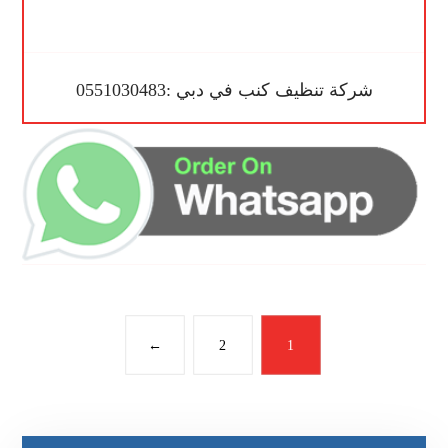
شركة تنظيف كنب في دبي :0551030483
←
2
1