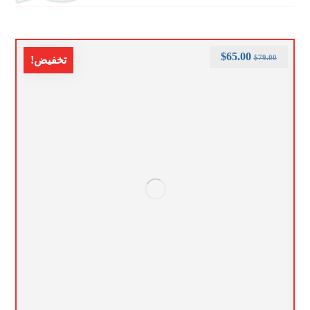
$
65.00
$
79.00
تخفيض!