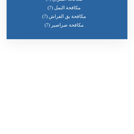
مكافحة النمل
(7)
مكافحة بق الفراش
(7)
مكافحة صراصير
(7)
رقم الهاتف
0551030483