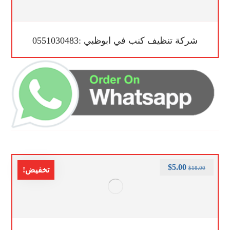
شركة تنظيف كنب في ابوظبي :0551030483
$
5.00
$
10.00
تخفيض!