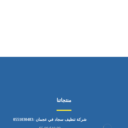
ساعات العمل
من السبت إلى الجمعة 9:٠٠ - 12:٠٠
منتجاتنا
شركة تنظيف سجاد في عجمان :0551030483