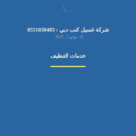
شركة غسيل كنب دبي : 0551030483
يوليو 1, 2025
خدمات التنظيف
مكافحة الآفات
مركبة
بناء
غسيل سيارة
صيانة
تجاري
عادي
خدمات
الداخلية