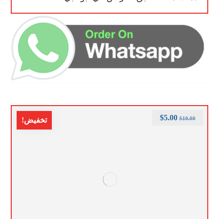
$
5.00
$
10.00
تخفيض!