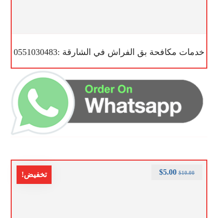
خدمات مكافحة بق الفراش في الشارقة :0551030483
$
5.00
$
10.00
تخفيض!