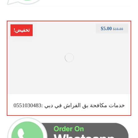
$
5.00
$
10.00
تخفيض!
خدمات مكافحة بق الفراش في دبي :0551030483