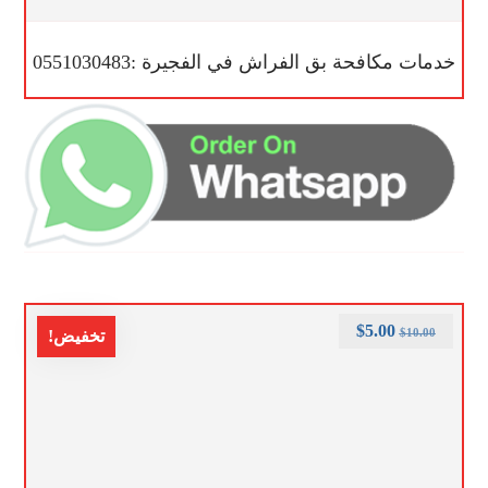
خدمات مكافحة بق الفراش في الفجيرة :0551030483
$
5.00
$
10.00
تخفيض!