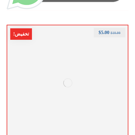
$
5.00
$
10.00
تخفيض!