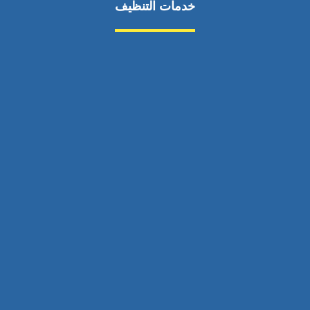
خدمات التنظيف
مكافحة الآفات
مركبة
بناء
غسيل سيارة
صيانة
تجاري
عادي
خدمات
الداخلية
الخارج
اتصال
لورم
معلومات
الخارج
خدمات
خدمات ساخنة