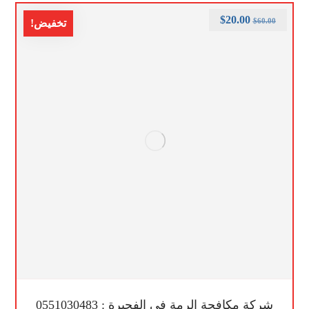
$
20.00
$
60.00
تخفيض!
شركة مكافحة الرمة في الفجيرة : 0551030483