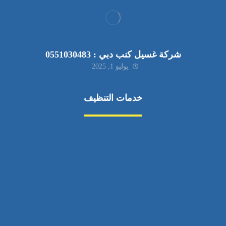
شركة غسيل كنب دبي : 0551030483
يوليو 1, 2025
خدمات التنظيف
مكافحة الآفات
مركبة
بناء
غسيل سيارة
صيانة
تجاري
عادي
خدمات