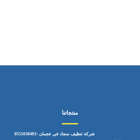
ساعات العمل
من السبت إلى الجمعة 9:٠٠ - 12:٠٠
منتجاتنا
شركة تنظيف سجاد في عجمان :0551030483