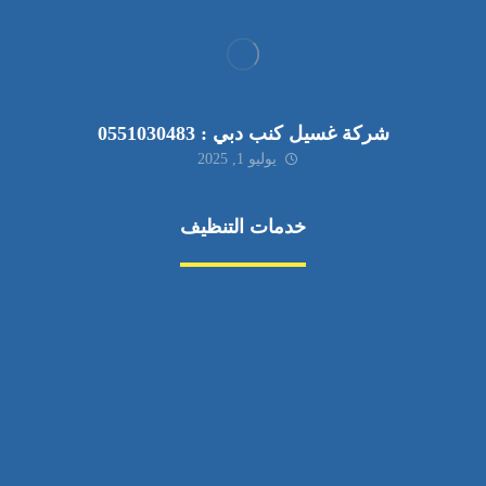
شركة غسيل كنب دبي : 0551030483
يوليو 1, 2025
خدمات التنظيف
مكافحة الآفات
مركبة
بناء
غسيل سيارة
صيانة
تجاري
عادي
خدمات