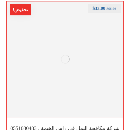
$
33.00
$
66.00
تخفيض!
شركة مكافحة النمل في راس الخيمة : 0551030483