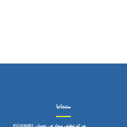
ساعات العمل
من السبت إلى الجمعة 9:٠٠ - 12:٠٠
منتجاتنا
شركة تنظيف سجاد في عجمان :0551030483