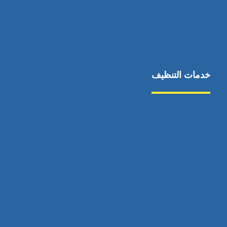
خدمات التنظيف
مكافحة الآفات
مركبة
بناء
غسيل سيارة
صيانة
تجاري
عادي
خدمات
الداخلية
الخارج
اتصال
لورم
معلومات
الخارج
خدمات
خدمات ساخنة