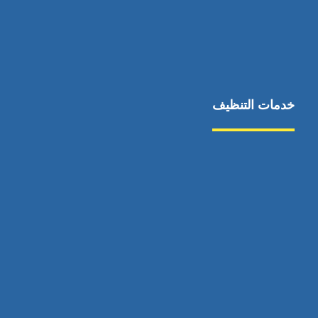
خدمات التنظيف
مكافحة الآفات
مركبة
بناء
غسيل سيارة
صيانة
تجاري
عادي
خدمات
الداخلية
الخارج
اتصال
لورم
معلومات
الخارج
خدمات
خدمات ساخنة