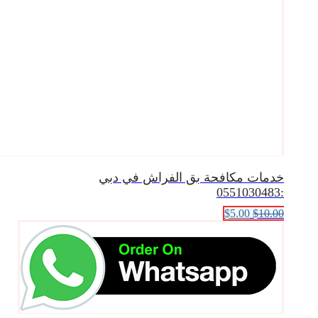
خدمات مكافحة بق الفراش في دبي
:0551030483
10.00
$
5.00
$
السعر
السعر
الأصلي
الحالي
هو:
هو:
$5.00.
$10.00.