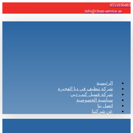
0551030483
info@clean-service.ae
الرئيسية
شركة تنظيف في دبا الفجيرة
شركة غسيل كنب دبي
سياسية الخصوصية
اتصل بنا
عن شركتنا