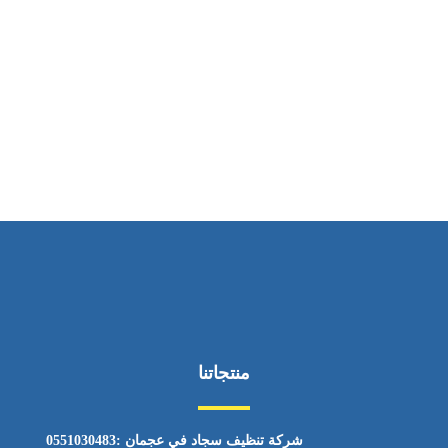
ساعات العمل
من السبت إلى الجمعة 9:٠٠ - 12:٠٠
منتجاتنا
شركة تنظيف سجاد في عجمان :0551030483