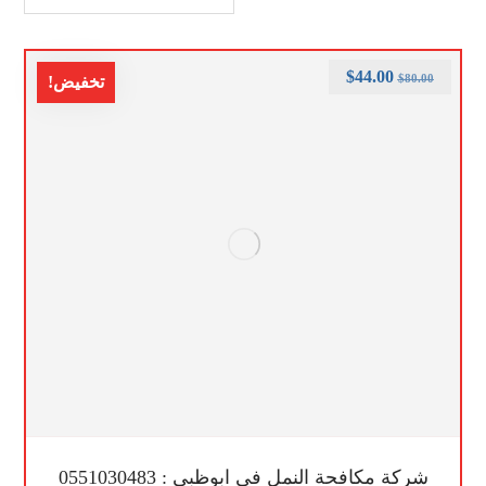
$
44.00
$
80.00
تخفيض!
شركة مكافحة النمل في ابوظبي : 0551030483