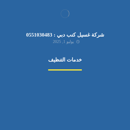
شركة غسيل كنب دبي : 0551030483
يوليو 1, 2025
خدمات التنظيف
مكافحة الآفات
مركبة
بناء
غسيل سيارة
صيانة
تجاري
عادي
خدمات