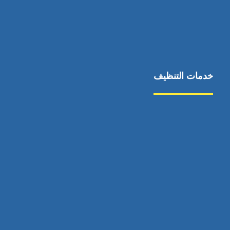
خدمات التنظيف
مكافحة الآفات
مركبة
بناء
غسيل سيارة
صيانة
تجاري
عادي
خدمات
الداخلية
الخارج
اتصال
لورم
معلومات
الخارج
خدمات
خدمات ساخنة