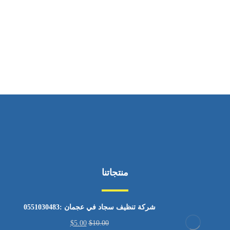
ساعات العمل
من السبت إلى الجمعة 9:٠٠ - 12:٠٠
منتجاتنا
شركة تنظيف سجاد في عجمان :0551030483
$
5.00
$
10.00