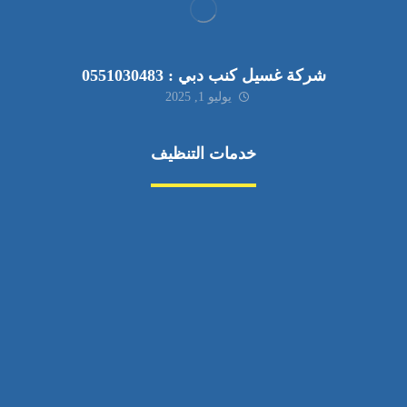
شركة غسيل كنب دبي : 0551030483
يوليو 1, 2025
خدمات التنظيف
مكافحة الآفات
مركبة
بناء
غسيل سيارة
صيانة
تجاري
عادي
خدمات
الداخلية