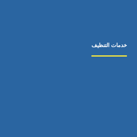
خدمات التنظيف
مكافحة الآفات
مركبة
بناء
غسيل سيارة
صيانة
تجاري
عادي
خدمات
الداخلية
الخارج
اتصال
لورم
معلومات
الخارج
خدمات
خدمات ساخنة