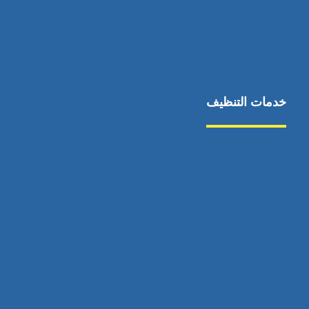
خدمات التنظيف
مكافحة الآفات
مركبة
بناء
غسيل سيارة
صيانة
تجاري
عادي
خدمات
الداخلية
الخارج
اتصال
لورم
معلومات
الخارج
خدمات
خدمات ساخنة