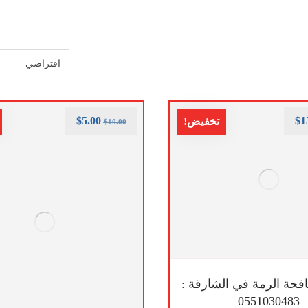
$
5.00
$
1
تخفيض!
$
10.00
حة الرمة في الشارقة :
0551030483