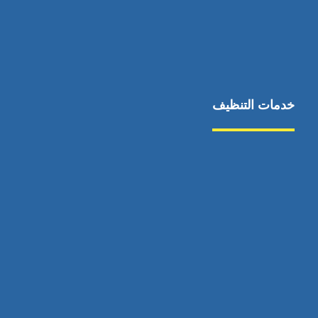
خدمات التنظيف
مكافحة الآفات
مركبة
بناء
غسيل سيارة
صيانة
تجاري
عادي
خدمات
الداخلية
الخارج
اتصال
لورم
معلومات
الخارج
خدمات
خدمات ساخنة