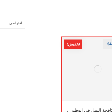
$
4
تخفيض!
فحة النمل في ابوظبي :