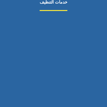
خدمات التنظيف
مكافحة الآفات
مركبة
بناء
غسيل سيارة
صيانة
تجاري
عادي
خدمات
الداخلية
الخارج
اتصال
لورم
معلومات
الخارج
خدمات
خدمات ساخنة