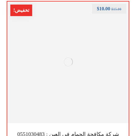
$
10.00
$
15.00
تخفيض!
شركة مكافحة الحمام في العين : 0551030483