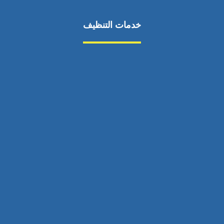
خدمات التنظيف
مكافحة الآفات
مركبة
بناء
غسيل سيارة
صيانة
تجاري
عادي
خدمات
الداخلية
الخارج
اتصال
لورم
معلومات
الخارج