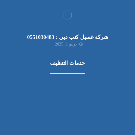
شركة غسيل كنب دبي : 0551030483
يوليو 1, 2025
خدمات التنظيف
مكافحة الآفات
مركبة
بناء
غسيل سيارة
صيانة
تجاري
عادي
خدمات