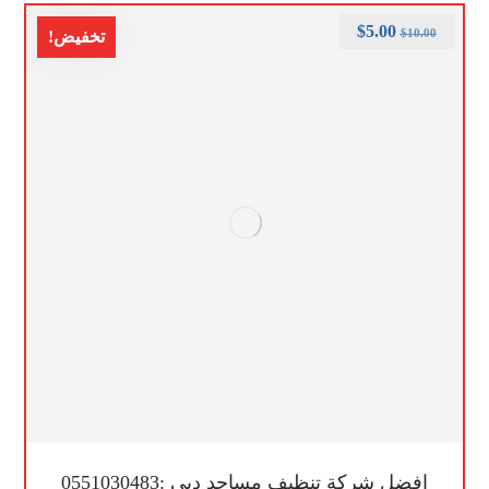
$
5.00
$
10.00
تخفيض!
افضل شركة تنظيف مساجد دبي :0551030483