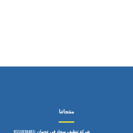
ساعات العمل
من السبت إلى الجمعة 9:٠٠ - 12:٠٠
منتجاتنا
شركة تنظيف سجاد في عجمان :0551030483