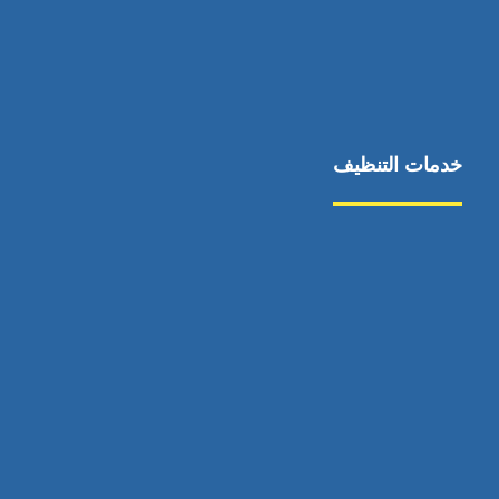
خدمات التنظيف
مكافحة الآفات
مركبة
بناء
غسيل سيارة
صيانة
تجاري
عادي
خدمات
الداخلية
الخارج
اتصال
لورم
معلومات
الخارج
خدمات
خدمات ساخنة