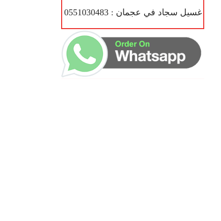
غسيل سجاد في عجمان : 0551030483