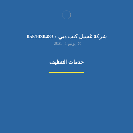
شركة غسيل كنب دبي : 0551030483
يوليو 1, 2025
خدمات التنظيف
مكافحة الآفات
مركبة
بناء
غسيل سيارة
صيانة
تجاري
عادي
خدمات