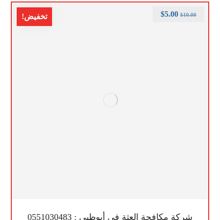
$
5.00
$
10.00
تخفيض!
شركة مكافحة العثة في أبوظبي : 0551030483