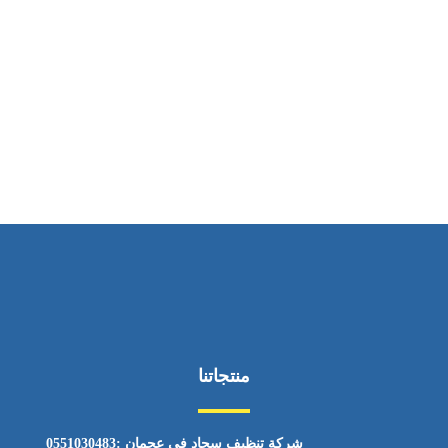
ساعات العمل
من السبت إلى الجمعة 9:٠٠ - 12:٠٠
منتجاتنا
شركة تنظيف سجاد في عجمان :0551030483