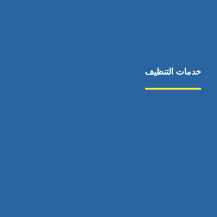
خدمات التنظيف
مكافحة الآفات
مركبة
بناء
غسيل سيارة
صيانة
تجاري
عادي
خدمات
الداخلية
الخارج
اتصال
لورم
معلومات
الخارج
خدمات
خدمات ساخنة