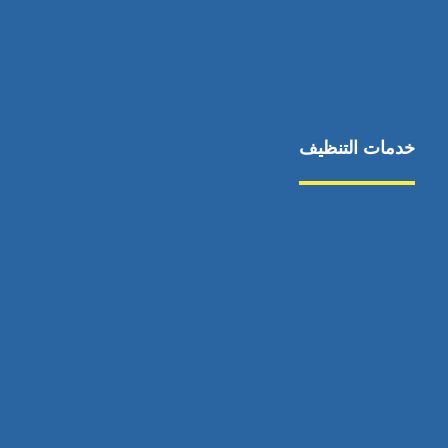
خدمات التنظيف
مكافحة الآفات
مركبة
بناء
غسيل سيارة
صيانة
تجاري
عادي
خدمات
الداخلية
الخارج
اتصال
لورم
معلومات
الخارج
خدمات
خدمات ساخنة