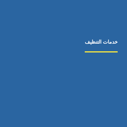
خدمات التنظيف
مكافحة الآفات
مركبة
بناء
غسيل سيارة
صيانة
تجاري
عادي
خدمات
الداخلية
الخارج
اتصال
لورم
معلومات
الخارج
خدمات
خدمات ساخنة