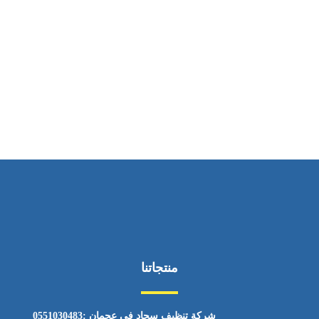
ساعات العمل
من السبت إلى الجمعة 9:٠٠ - 12:٠٠
منتجاتنا
شركة تنظيف سجاد في عجمان :0551030483