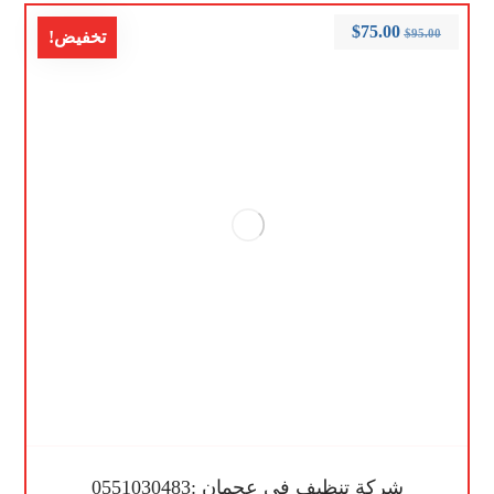
$
75.00
$
95.00
تخفيض!
شركة تنظيف في عجمان :0551030483