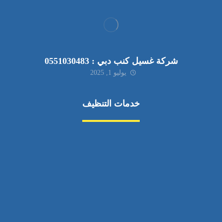
شركة غسيل كنب دبي : 0551030483
يوليو 1, 2025
خدمات التنظيف
مكافحة الآفات
مركبة
بناء
غسيل سيارة
صيانة
تجاري
عادي
خدمات