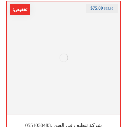
$
75.00
$
95.00
تخفيض!
شركة تنظيف في العين :0551030483