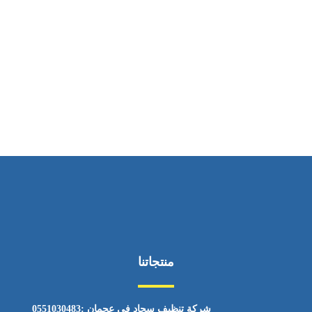
ساعات العمل
من السبت إلى الجمعة 9:٠٠ - 12:٠٠
منتجاتنا
شركة تنظيف سجاد في عجمان :0551030483