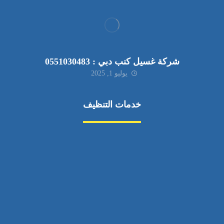
شركة غسيل كنب دبي : 0551030483
يوليو 1, 2025
خدمات التنظيف
مكافحة الآفات
مركبة
بناء
غسيل سيارة
صيانة
تجاري
عادي
خدمات