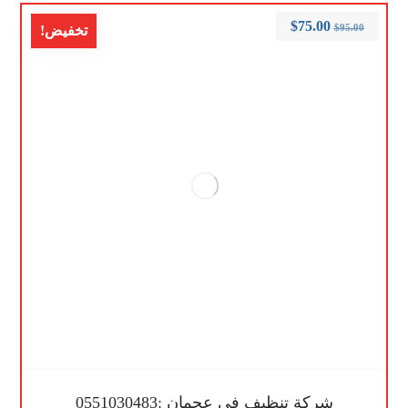
$
75.00
$
95.00
تخفيض!
شركة تنظيف في عجمان :0551030483