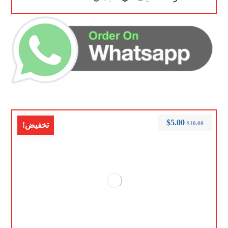
$
5.00
$
10.00
تخفيض!