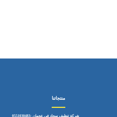
ساعات العمل
من السبت إلى الجمعة 9:٠٠ - 12:٠٠
منتجاتنا
شركة تنظيف سجاد في عجمان :0551030483