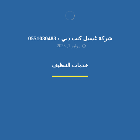
شركة غسيل كنب دبي : 0551030483
يوليو 1, 2025
خدمات التنظيف
مكافحة الآفات
مركبة
بناء
غسيل سيارة
صيانة
تجاري
عادي
خدمات