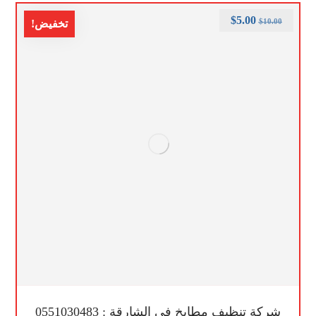
$
5.00
$
10.00
تخفيض!
شركة تنظيف مطابخ في الشارقة : 0551030483