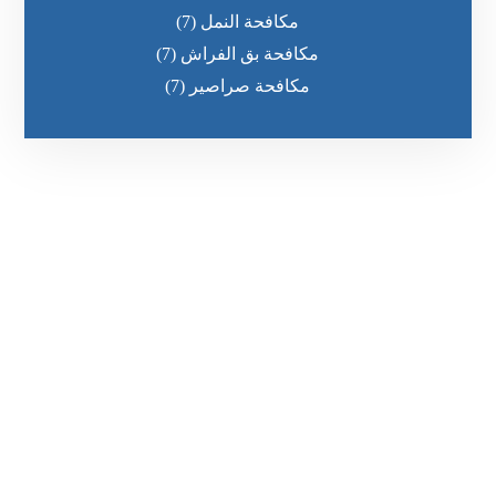
مكافحة النمل
(7)
مكافحة بق الفراش
(7)
مكافحة صراصير
(7)
رقم الهاتف
0551030483