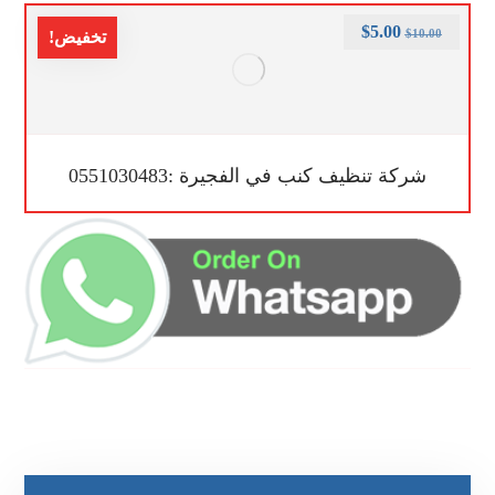
$
5.00
$
10.00
تخفيض!
شركة تنظيف كنب في الفجيرة :0551030483