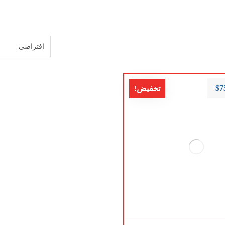
$
7
تخفيض!