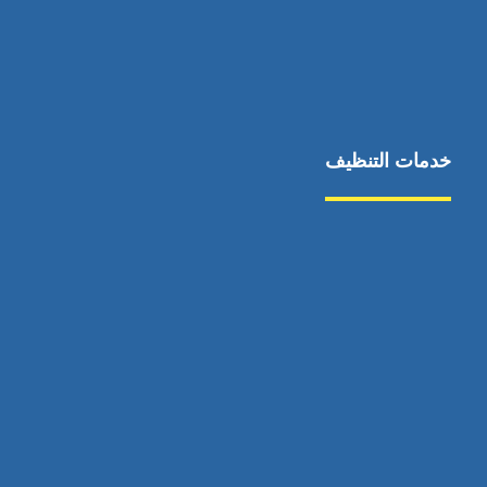
خدمات التنظيف
مكافحة الآفات
مركبة
بناء
غسيل سيارة
صيانة
تجاري
عادي
خدمات
الداخلية
الخارج
اتصال
لورم
معلومات
الخارج
خدمات
خدمات ساخنة