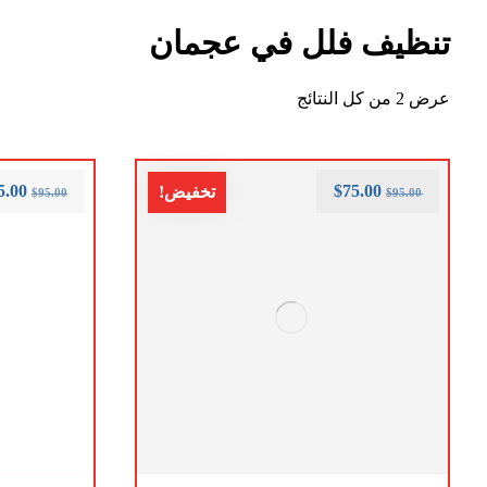
تنظيف فلل في عجمان
عرض ⁦2⁩ من كل النتائج
5.00
$
75.00
تخفيض!
$
95.00
$
95.00