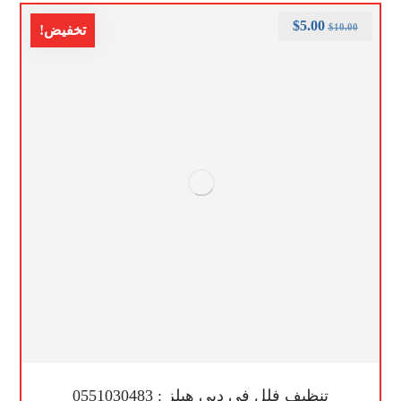
$
5.00
$
10.00
تخفيض!
تنظيف فلل في دبي هيلز : 0551030483