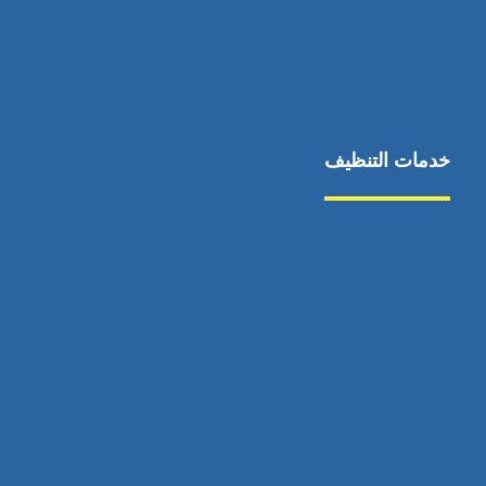
خدمات التنظيف
مكافحة الآفات
مركبة
بناء
غسيل سيارة
صيانة
تجاري
عادي
خدمات
الداخلية
الخارج
اتصال
لورم
معلومات
الخارج
خدمات
خدمات ساخنة