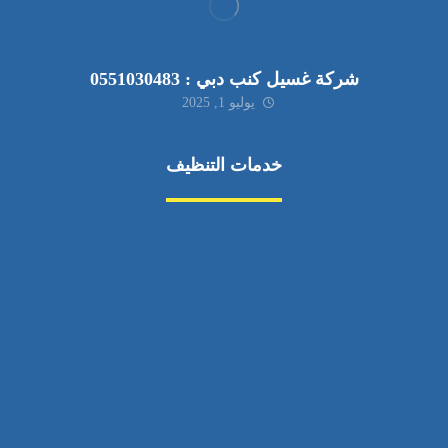
شركة غسيل كنب دبي : 0551030483
يوليو 1, 2025
خدمات التنظيف
مكافحة الآفات
مركبة
بناء
غسيل سيارة
صيانة
تجاري
عادي
خدمات
الداخلية