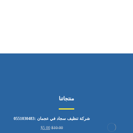
ساعات العمل
من السبت إلى الجمعة 9:٠٠ - 12:٠٠
منتجاتنا
شركة تنظيف سجاد في عجمان :0551030483
$
5.00
$
10.00