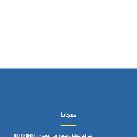
ساعات العمل
من السبت إلى الجمعة 9:٠٠ - 12:٠٠
منتجاتنا
شركة تنظيف سجاد في عجمان :0551030483