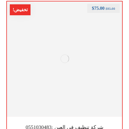
$
75.00
$
95.00
تخفيض!
شركة تنظيف في العين :0551030483