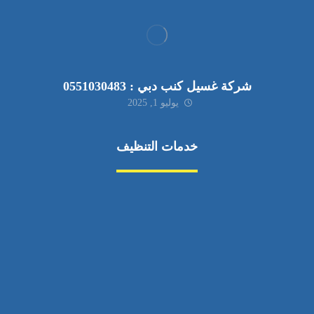
شركة غسيل كنب دبي : 0551030483
يوليو 1, 2025
خدمات التنظيف
مكافحة الآفات
مركبة
بناء
غسيل سيارة
صيانة
تجاري
عادي
خدمات