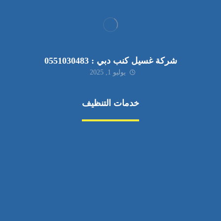
شركة غسيل كنب دبي : 0551030483
يوليو 1, 2025
خدمات التنظيف
مكافحة الآفات
مركبة
بناء
غسيل سيارة
صيانة
تجاري
عادي
خدمات