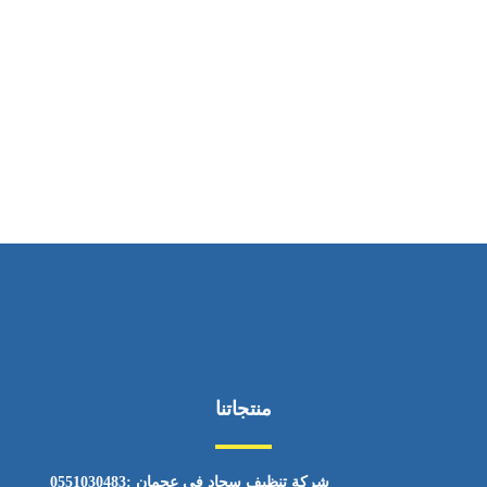
ساعات العمل
من السبت إلى الجمعة 9:٠٠ - 12:٠٠
منتجاتنا
شركة تنظيف سجاد في عجمان :0551030483