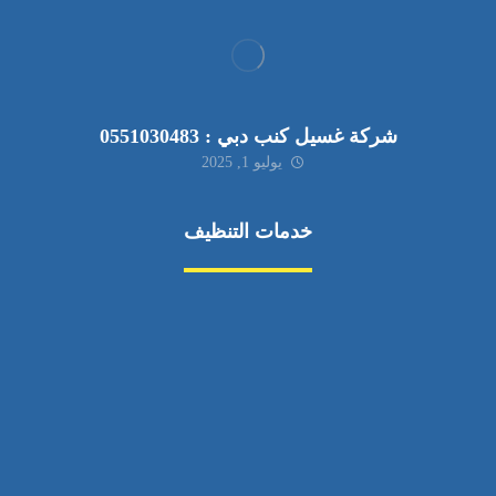
شركة غسيل كنب دبي : 0551030483
يوليو 1, 2025
خدمات التنظيف
مكافحة الآفات
مركبة
بناء
غسيل سيارة
صيانة
تجاري
عادي
خدمات