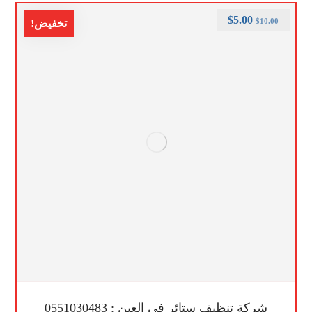
$
5.00
$
10.00
تخفيض!
شركة تنظيف ستائر في العين : 0551030483