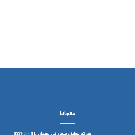
ساعات العمل
من السبت إلى الجمعة 9:٠٠ - 12:٠٠
منتجاتنا
شركة تنظيف سجاد في عجمان :0551030483