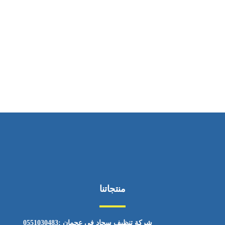
ساعات العمل
من السبت إلى الجمعة 9:٠٠ - 12:٠٠
منتجاتنا
شركة تنظيف سجاد في عجمان :0551030483