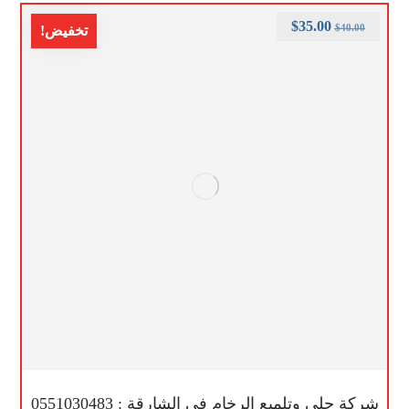
$
35.00
$
40.00
تخفيض!
شركة جلي وتلميع الرخام في الشارقة : 0551030483