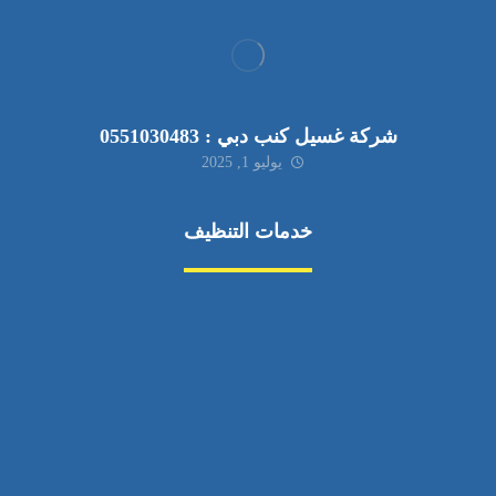
شركة غسيل كنب دبي : 0551030483
يوليو 1, 2025
خدمات التنظيف
مكافحة الآفات
مركبة
بناء
غسيل سيارة
صيانة
تجاري
عادي
خدمات