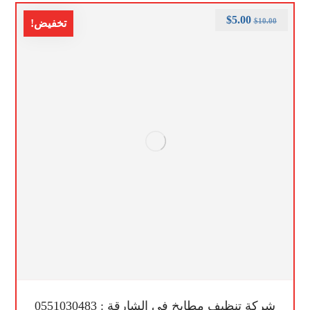
$
5.00
$
10.00
تخفيض!
شركة تنظيف مطابخ في الشارقة : 0551030483