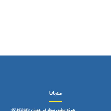
ساعات العمل
من السبت إلى الجمعة 9:٠٠ - 12:٠٠
منتجاتنا
شركة تنظيف سجاد في عجمان :0551030483