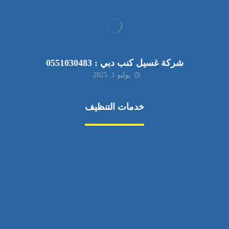
شركة غسيل كنب دبي : 0551030483
يوليو 1, 2025
خدمات التنظيف
مكافحة الآفات
مركبة
بناء
غسيل سيارة
صيانة
تجاري
عادي
خدمات