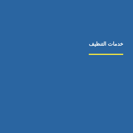
خدمات التنظيف
مكافحة الآفات
مركبة
بناء
غسيل سيارة
صيانة
تجاري
عادي
خدمات
الداخلية
الخارج
اتصال
لورم
معلومات
الخارج
خدمات
خدمات ساخنة