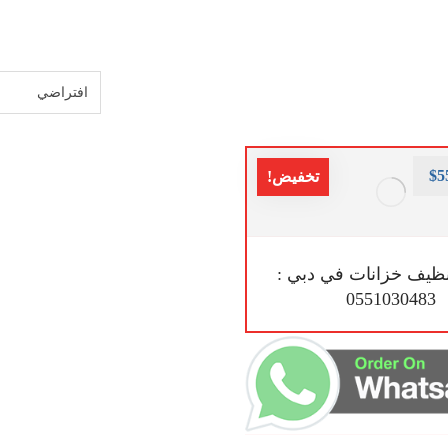
$
5
تخفيض!
ظيف خزانات في دبي :
0551030483