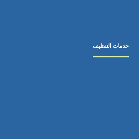
خدمات التنظيف
مكافحة الآفات
مركبة
بناء
غسيل سيارة
صيانة
تجاري
عادي
خدمات
الداخلية
الخارج
اتصال
لورم
معلومات
الخارج
خدمات
خدمات ساخنة