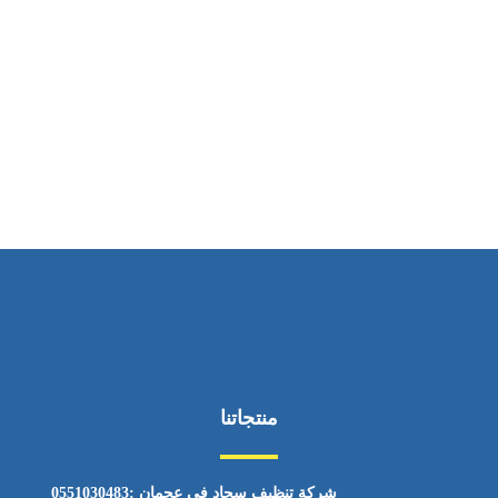
ساعات العمل
من السبت إلى الجمعة 9:٠٠ - 12:٠٠
منتجاتنا
شركة تنظيف سجاد في عجمان :0551030483