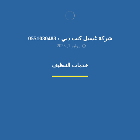
شركة غسيل كنب دبي : 0551030483
يوليو 1, 2025
خدمات التنظيف
مكافحة الآفات
مركبة
بناء
غسيل سيارة
صيانة
تجاري
عادي
خدمات