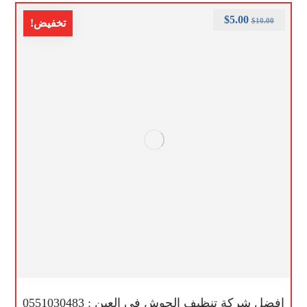
$
5.00
$
10.00
تخفيض!
افضل شركة تنظيف الحوش في العين : 0551030483