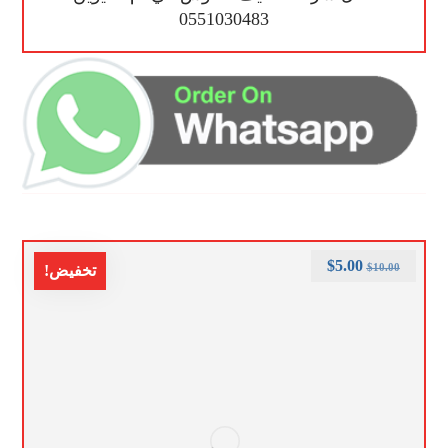
0551030483
$
5.00
$
10.00
تخفيض!