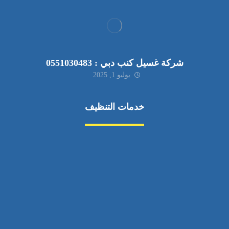
شركة غسيل كنب دبي : 0551030483
يوليو 1, 2025
خدمات التنظيف
مكافحة الآفات
مركبة
بناء
غسيل سيارة
صيانة
تجاري
عادي
خدمات