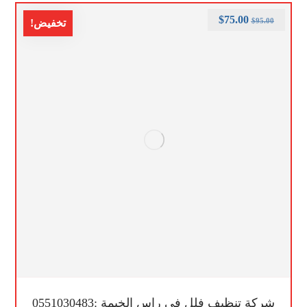
$
75.00
$
95.00
تخفيض!
شركة تنظيف فلل في راس الخيمة :0551030483