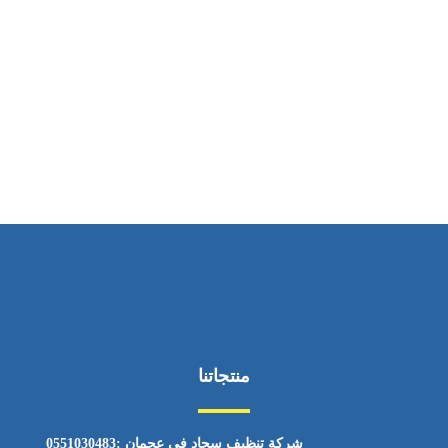
ساعات العمل
من السبت إلى الجمعة 9:٠٠ - 12:٠٠
منتجاتنا
شركة تنظيف سجاد في عجمان :0551030483