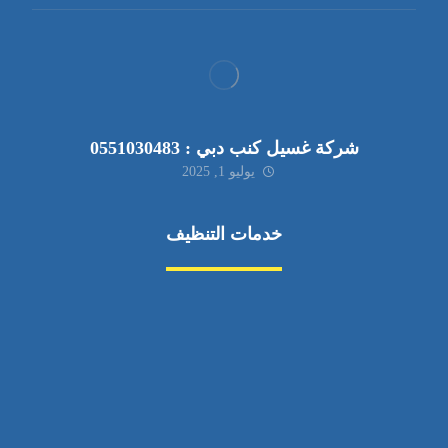
شركة غسيل كنب دبي : 0551030483
يوليو 1, 2025
خدمات التنظيف
مكافحة الآفات
مركبة
بناء
غسيل سيارة
صيانة
تجاري
عادي