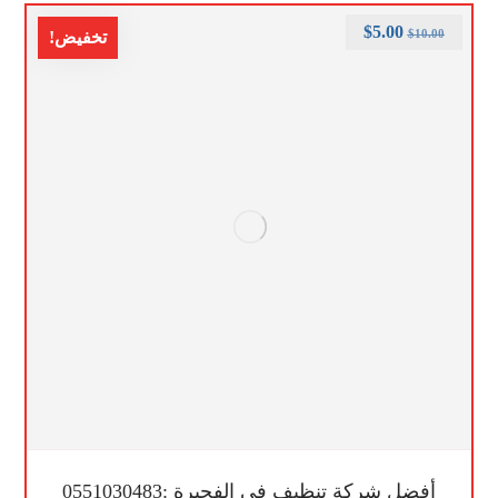
$
5.00
$
10.00
تخفيض!
أفضل شركة تنظيف في الفجيرة :0551030483