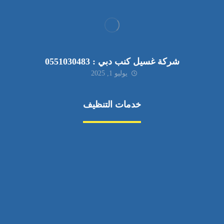
شركة غسيل كنب دبي : 0551030483
يوليو 1, 2025
خدمات التنظيف
مكافحة الآفات
مركبة
بناء
غسيل سيارة
صيانة
تجاري
عادي
خدمات