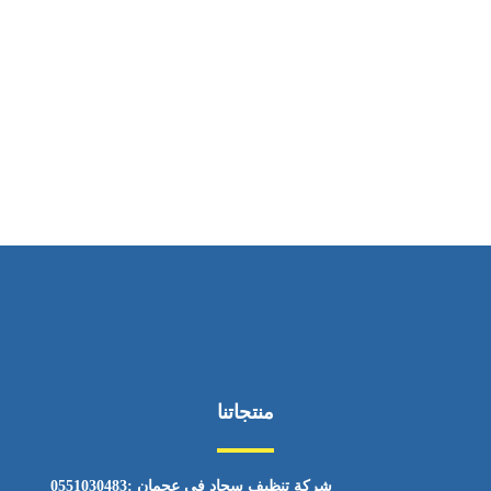
ساعات العمل
من السبت إلى الجمعة 9:٠٠ - 12:٠٠
منتجاتنا
شركة تنظيف سجاد في عجمان :0551030483