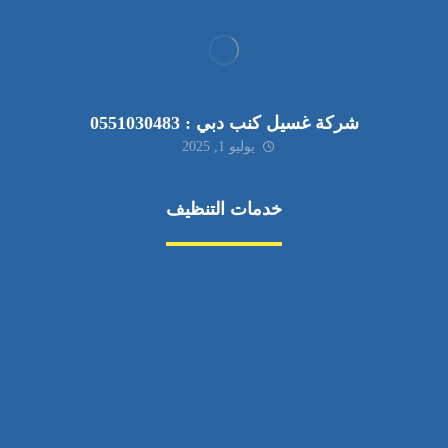
شركة غسيل كنب دبي : 0551030483
يوليو 1, 2025
خدمات التنظيف
مكافحة الآفات
مركبة
بناء
غسيل سيارة
صيانة
تجاري
عادي
خدمات