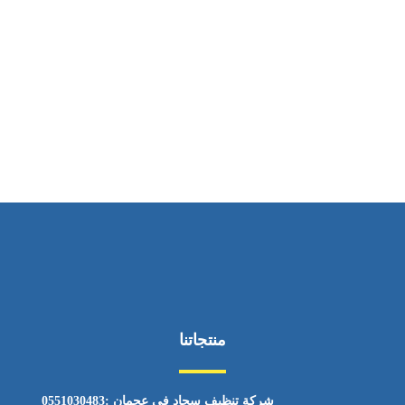
ساعات العمل
من السبت إلى الجمعة 9:٠٠ - 12:٠٠
منتجاتنا
شركة تنظيف سجاد في عجمان :0551030483