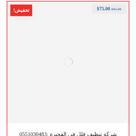
$
75.00
$
95.00
تخفيض!
شركة تنظيف فلل في الفجيرة :0551030483