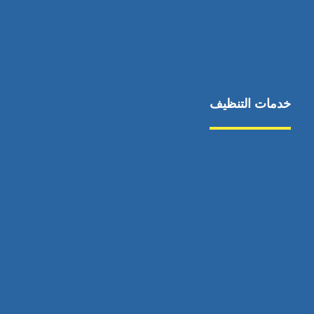
خدمات التنظيف
مكافحة الآفات
مركبة
بناء
غسيل سيارة
صيانة
تجاري
عادي
خدمات
الداخلية
الخارج
اتصال
لورم
معلومات
الخارج
خدمات
خدمات ساخنة