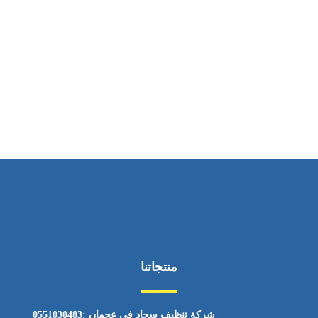
ساعات العمل
من السبت إلى الجمعة 9:٠٠ - 12:٠٠
منتجاتنا
شركة تنظيف سجاد في عجمان :0551030483