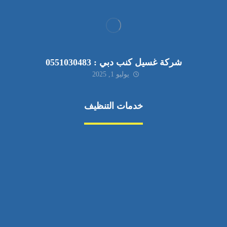
شركة غسيل كنب دبي : 0551030483
يوليو 1, 2025
خدمات التنظيف
مكافحة الآفات
مركبة
بناء
غسيل سيارة
صيانة
تجاري
عادي
خدمات