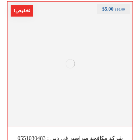
$
5.00
$
10.00
تخفيض!
شركة مكافحة صراصير في دبي : 0551030483