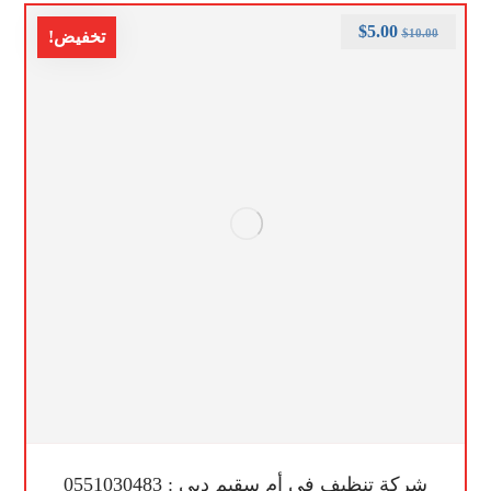
$
5.00
$
10.00
تخفيض!
شركة تنظيف في أم سقيم دبي : 0551030483