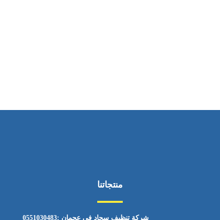
ساعات العمل
من السبت إلى الجمعة 9:٠٠ - 12:٠٠
منتجاتنا
شركة تنظيف سجاد في عجمان :0551030483