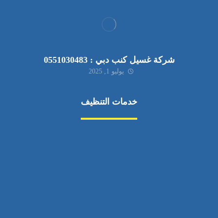
شركة غسيل كنب دبي : 0551030483
يوليو 1, 2025
خدمات التنظيف
مكافحة الآفات
مركبة
بناء
غسيل سيارة
صيانة
تجاري
عادي
خدمات